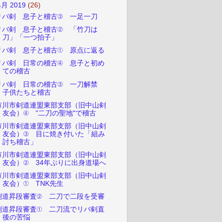
4月 2019
(26)
リバ剣 息子と稽古③ 一足一刀
リバ剣 息子と稽古② 「竹刀は
刀」「一つ拍子」
リバ剣 息子と稽古① 原点に返る
リバ剣 日常の稽古④ 息子と初め
ての稽古
リバ剣 日常の稽古③ 一刀解禁
子供たちと稽古
市川市剣道連盟東部支部（旧中山剣
友会）④ "二刀の聖地"で稽古
市川市剣道連盟東部支部（旧中山剣
友会）③ 目に焼き付いた「組み
討ち稽古」
市川市剣道連盟東部支部（旧中山剣
友会）② 34年ぶりに出身道場へ
市川市剣道連盟東部支部（旧中山剣
友会）① TNK先生
剣道昇段審査② 二刀で二段を受審
剣道昇段審査① 二刀流でリバ剣直
後の苦悩