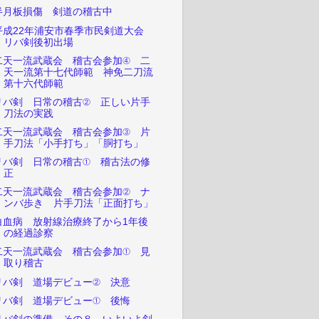
半月板損傷 剣道の稽古中
平成22年浦安市春季市民剣道大会
リバ剣後初出場
二天一流武蔵会 稽古会参加④ 二
天一流第十七代師範 神免二刀流
第十六代師範
リバ剣 日常の稽古② 正しい片手
刀法の実践
二天一流武蔵会 稽古会参加③ 片
手刀法「小手打ち」「胴打ち」
リバ剣 日常の稽古① 稽古法の修
正
二天一流武蔵会 稽古会参加② ナ
ンバ歩き 片手刀法「正面打ち」
白血病 放射線治療終了から1年後
の経過診察
二天一流武蔵会 稽古会参加① 見
取り稽古
リバ剣 道場デビュー② 決意
リバ剣 道場デビュー① 後悔