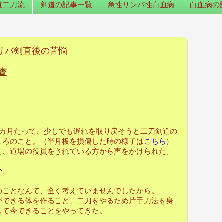
道二刀流
剣道の記事一覧
急性リンパ性白血病
白血病の
リバ剣直後の苦悩
査
カ月たって、少しでも遅れを取り戻そうと二刀剣道の
ころのこと。（半月板を損傷した時の様子は
こちら
）
、道場の役員をされている方から声をかけられた。
か」
ことなんて、全く考えていませんでしたから。
できる体を作ること、二刀をやるため片手刀法を身
して今できることをやってきた。