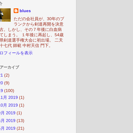
介
blues
ただの会社員が、30年のブ
ランクから剣道再開を決意
古。しかし、その７年後に白血病
てしまう。 １年後に再起し、54歳
県剣道選手権大会に初出場。 二天
十七代 師範 中村天信 門下。
ロフィールを表示
 アーカイブ
21
(2)
20
(9)
19
(100)
11月 2019
(1)
10月 2019
(1)
9月 2019
(1)
6月 2019
(13)
5月 2019
(21)