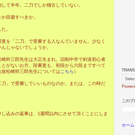
して半年。二刀でしか稽古していない。
か回避すべきか」
した。
査を「二刀」で受審する人なんていません。少なく
いんじゃないでしょうか。
崎幹三郎先生は大正生まれ。旧制中学で剣道初心者
ことがないお方。段審査も、初段から六段まですべて
TRANS
（故松崎幹三郎先生については
こちら
）
刀」で受審していいものなのか。または、この時だ
Power
。
このブ
し込みの返事は、1週間以内にさせて頂くことにしま
ホーム