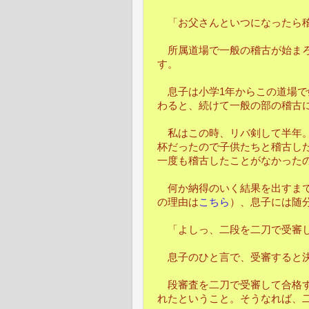
「お父さんといつになったら稽
所属道場で一般の稽古が始まろ
す。
息子は小学1年からこの道場で
わると、続けて一般の部の稽古
私はこの時、リバ剣して半年。
杯だったので子供たちと稽古し
一度も稽古したことがなかった
何か納得のいく結果を出すまで
の理由は
こちら
）、息子には随
「よしっ、二段を二刀で受審し
息子のひと言で、受審すると
段審査を二刀で受審して合格す
れたということ。そうなれば、