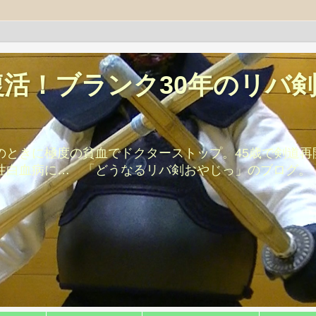
活！ブランク30年のリバ
のときに極度の貧血でドクターストップ。45歳で剣道
パ性白血病に… 「どうなるリバ剣おやじっ」のブログ。