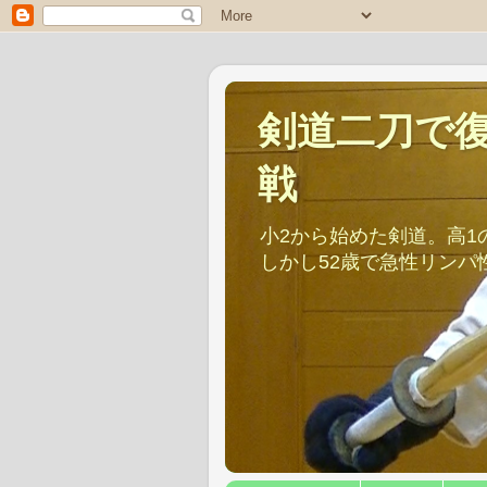
剣道二刀で復
戦
小2から始めた剣道。高1
しかし52歳で急性リン