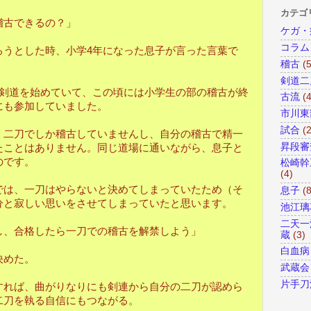
カテゴ
古できるの？」
ケガ・
コラム
うとした時、小学4年になった息子が言った言葉で
稽古
(
剣道二
剣道を始めていて、この頃には小学生の部の稽古が終
古流
(4
にも参加していました。
市川東
試合
(
二刀でしか稽古していませんし、自分の稽古で精一
昇段審
たことはありません。同じ道場に通いながら、息子と
のです。
松崎幹
(4)
は、一刀はやらないと決めてしまっていたため（そ
息子
(8
分と寂しい思いをさせてしまっていたと思います。
池江璃
二天一
、合格したら一刀での稽古を解禁しよう」
蔵
(3)
白血病
決めた。
武蔵会
片手刀
れば、曲がりなりにも剣連から自分の二刀が認めら
二刀を執る自信にもつながる。