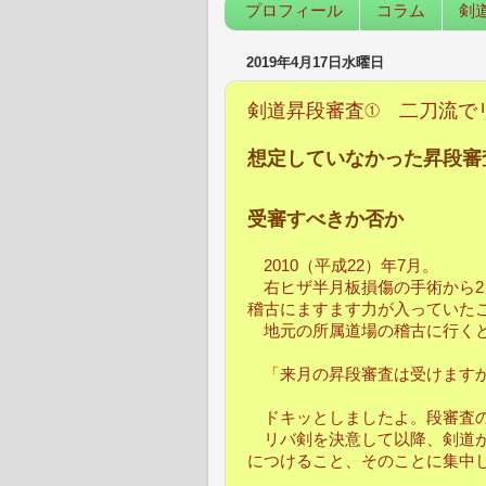
プロフィール
コラム
剣
2019年4月17日水曜日
剣道昇段審査① 二刀流で
想定していなかった昇段審
受審すべきか否か
2010（平成22）年7月。
右ヒザ半月板損傷の手術から2
稽古にますます力が入っていた
地元の所属道場の稽古に行くと
「来月の昇段審査は受けます
ドキッとしましたよ。段審査の
リバ剣を決意して以降、剣道が
につけること、そのことに集中