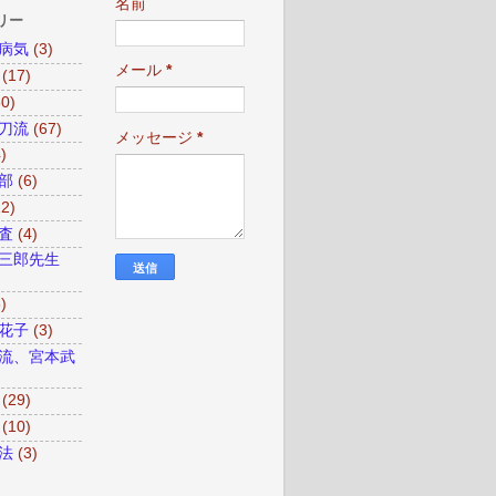
名前
リー
病気
(3)
メール
*
(17)
50)
刀流
(67)
メッセージ
*
)
部
(6)
22)
査
(4)
三郎先生
)
花子
(3)
流、宮本武
(29)
(10)
法
(3)