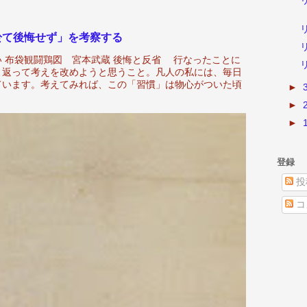
於て後悔せず」を考察する
 布袋観闘鶏図 宮本武蔵 後悔と反省 行なったことに
り返って考えを改めようと思うこと。凡人の私には、毎日
ています。考えてみれば、この「習慣」は物心がついた頃
►
.
►
►
登録
投
コ