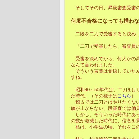
そしてその日、昇段審査受審の
何度不合格になっても構わ
二段を二刀で受審すると決め、
「二刀で受審したら、審査員の
受審を決めてから、何人かの高
なんて言われました。
そういう言葉は覚悟していたん
すね。
昭和40～50年代は、二刀をは
た時代。（その様子は
こちら
）
稽古では二刀とはやりたくない
旗が上がらない、段審査では偏
しかし、そういった時代にあっ
の数が激減した時代に、信念を
私は、小学生の頃、それをこの