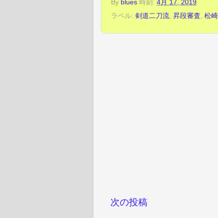
By
blues
時刻:
4月 17, 2019
ラベル:
剣道二刀流
,
昇段審査
,
松崎
次の投稿