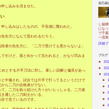
自己紹
申し込みを済ませた。
ない
し猛稽
申し込みはしたものの、不安感に襲われた。
になっ
で千葉
先生方になんて思われるだろう」
一流第
詳細プ
段者の先生方に、「二刀で受けても受からないよ」
ブログ
ですけど、面と向かって言われると、かなり凹みま
►
20
►
20
じめとする片手刀法に対し、著しい誤解と偏見があっ
▼
20
と中傷され、試合では片手で打ってるというだけで
►
見から二刀の合格者がでない。
►
て、二刀を執り続けた方々がいらっしゃる。二刀者
►
貫き通した二刀剣士がいる。
►
目で見ているのです。
►