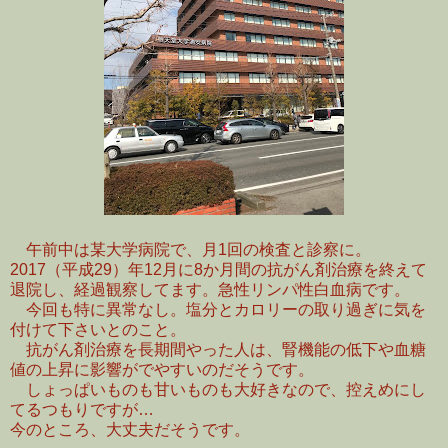
午前中は某大学病院で、月1回の検査と診察に。
2017（平成29）年12月に8か月間の抗がん剤治療を終えて
退院し、経過観察してます。急性リンパ性白血病です。
今回も特に異常なし。塩分とカロリーの取り過ぎに気を
付けて下さいとのこと。
抗がん剤治療を長期間やった人は、腎機能の低下や血糖
値の上昇に影響がでやすいのだそうです。
しょっぱいものも甘いものも大好きなので、控えめにし
てるつもりですが…
今のところ、大丈夫だそうです。