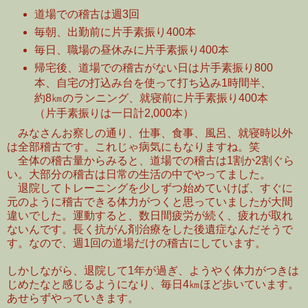
道場での稽古は週3回
毎朝、出勤前に片手素振り400本
毎日、職場の昼休みに片手素振り400本
帰宅後、道場での稽古がない日は片手素振り800
本、自宅の打込み台を使って打ち込み1時間半、
約8㎞のランニング、就寝前に片手素振り400本
（片手素振りは一日計2,000本）
みなさんお察しの通り、仕事、食事、風呂、就寝時以外
は全部稽古です。これじゃ病気にもなりますね。笑
全体の稽古量からみると、道場での稽古は1割か2割ぐら
い。大部分の稽古は日常の生活の中でやってました。
退院してトレーニングを少しずつ始めていけば、すぐに
元のように稽古できる体力がつくと思っていましたが大間
違いでした。運動すると、数日間疲労が続く、疲れが取れ
ないんです。長く抗がん剤治療をした後遺症なんだそうで
す。なので、週1回の道場だけの稽古にしています。
しかしながら、退院して1年が過ぎ、ようやく体力がつきは
じめたなと感じるようになり、毎日4㎞ほど歩いています。
あせらずやっていきます。